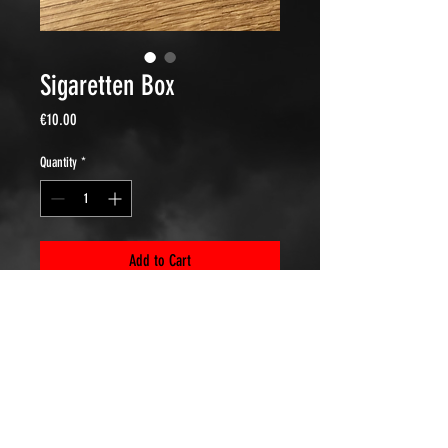
Sigaretten Box
Price
€10.00
Quantity
*
Add to Cart
Sigaretten doosje / alleen voor zware
shag :)