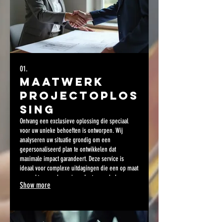
01.
Maatwerk
Projectoplos
sing
Ontvang een exclusieve oplossing die speciaal
voor uw unieke behoeften is ontworpen. Wij
analyseren uw situatie grondig om een
gepersonaliseerd plan te ontwikkelen dat
maximale impact garandeert. Deze service is
ideaal voor complexe uitdagingen die een op maat
gemaakte aanpak vereisen. Laat ons u helpen uw
Show more
doelen te bereiken met een oplossing die perfect
past.