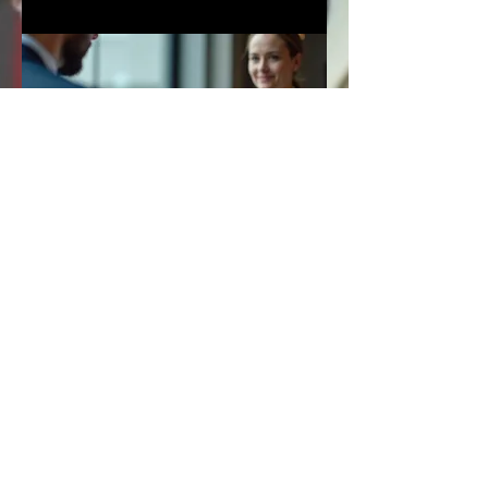
03.
Deskundig
Adviespakket
Krijg toegang tot diepgaande inzichten en
strategisch advies van onze experts. Dit pakket is
ontworpen om u te voorzien van de kennis die
nodig is om weloverwogen beslissingen te
nemen. We begeleiden u bij het identificeren van
kansen en het overwinnen van obstakels. Verbeter
uw strategie met specialistische ondersteuning.