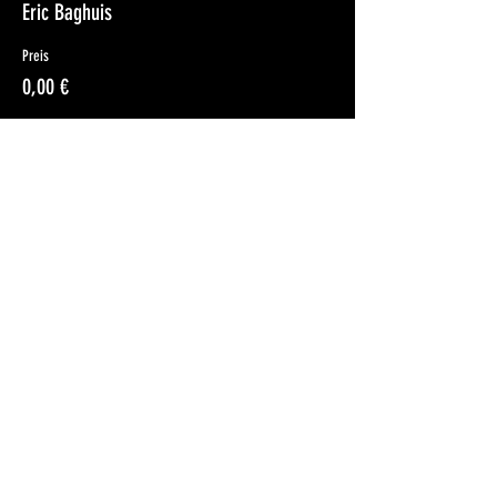
Eric Baghuis
Preis
0,00 €
Diese
Veranstaltung
teilen
©2023 Rocking Rebels
Eindhoven